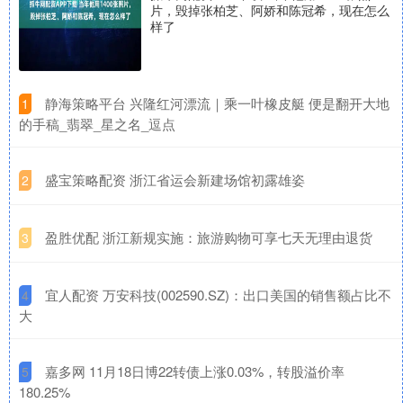
片，毁掉张柏芝、阿娇和陈冠希，现在怎么
样了
​静海策略平台 兴隆红河漂流｜乘一叶橡皮艇 便是翻开大地
1
的手稿_翡翠_星之名_逗点
​盛宝策略配资 浙江省运会新建场馆初露雄姿
2
​盈胜优配 浙江新规实施：旅游购物可享七天无理由退货
3
​宜人配资 万安科技(002590.SZ)：出口美国的销售额占比不
4
大
​嘉多网 11月18日博22转债上涨0.03%，转股溢价率
5
180.25%