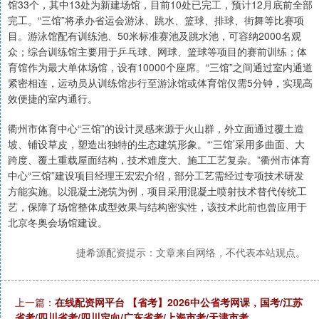
馆33个，其中13处为新建场馆，目前10处已完工，预计12月底前全部
完工。“三馆”将承办省运会游泳、跳水、篮球、排球、街舞等比赛项
目。游泳馆配有训练池、50米标准赛池及跳水池，可容纳2000名观
众；综合训练馆主要用于乒乓球、网球、篮球等项目的赛前训练；体
育馆作为最大单体场馆，设有10000个座席。“三馆”之间通过室内通道
紧密相连，运动员从训练馆步行至游泳馆或体育馆仅需5分钟，实现高
效便捷的室内通行。
衢州市体育中心“三馆”的设计灵感来源于火山群，外立面通过覆土造
坡、铺设草皮，塑造出独特的生态建筑形象。“‘三馆’采用多曲面、大
跨度、覆土重载屋面结构，技术难度大、施工工艺复杂。”衢州市体育
中心“三馆”建设项目经理王宏宏介绍，部分工艺需经过专项技术研发
方能实施。以混凝土浇筑为例，项目采用混凝土喷射技术替代传统工
艺，保障了场馆整体成型效果与结构密实性，该技术此前也曾应用于
北京冬奥会场馆建设。
捷希源配资提示：文章来自网络，不代表本站观点。
上一篇：
在线配资网平台 【省考】2026中公省考网课，国考/江苏
省考/四川省考/四川定向/广东省考/上海市考/天津市考