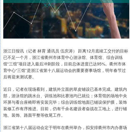
浙江日报讯（记者 林霄 通讯员 伍庆涛） 距离12月底竣工交付的目标
已不足一个月，浙江省衢州市体育中心游泳馆、体育馆、综合训练
馆“三馆”项目进入最后冲刺阶段，目前总体进度已达95%。衢州市体
育中心“三馆”是浙江省第十八届运动会的重要赛事场馆，明年春节过
后将迎来测试赛。
近日，记者在现场看到，建筑外立面的草皮铺设已基本完成。建筑内
部，游泳馆的跳水台、训练池和比赛池均已就位；体育馆的场地中央
环屏与看台座椅即将安装完毕；综合训练馆地面已铺设保护膜，装饰
装修工作有序推进。目前，仍有千余名建设者奋战在工地上，进行铺
地、装饰、路面平整等收尾工作。
浙江省第十八届运动会定于明年在衢州举办，拟安排衢州市内办赛场