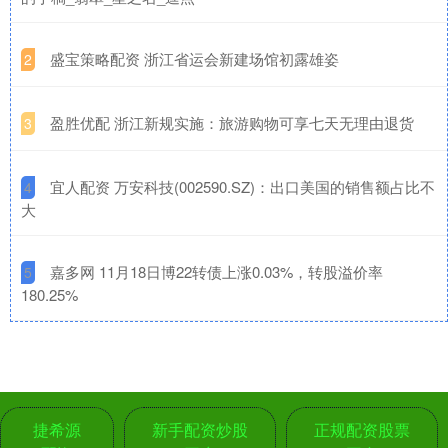
​盛宝策略配资 浙江省运会新建场馆初露雄姿
2
​盈胜优配 浙江新规实施：旅游购物可享七天无理由退货
3
​宜人配资 万安科技(002590.SZ)：出口美国的销售额占比不
4
大
​嘉多网 11月18日博22转债上涨0.03%，转股溢价率
5
180.25%
捷希源
新手配资炒股
正规配资股票