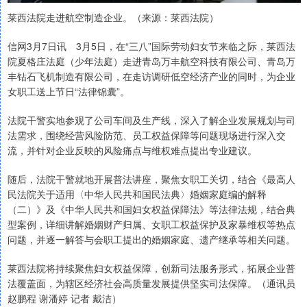
莱西法院走进航空制造企业。（来源：莱西法院）
信网3月7日讯 3月5日，在“三八”国际劳动妇女节来临之际，莱西法
院夏格庄法庭（少年法庭）走进青岛万丰航空科技有限公司、青岛万
丰钻石飞机制造有限公司，在走访调研低空经济产业的同时，为企业
女职工送上节日“法律锦囊”。
法院干警实地参观了公司车间及生产线，深入了解企业发展规划与司
法需求，围绕经营风险防范、员工权益保障等问题现场进行深入交
流，并针对企业反映的风险痛点与维权难点提出专业建议。
随后，法院干警就地开展普法讲座，聚焦女职工关切，结合《最高人
民法院关于适用〈中华人民共和国民法典〉婚姻家庭编的解释
（二）》及《中华人民共和国妇女权益保障法》等法律法规，结合典
型案例，详细讲解婚姻财产归属、女职工权益保护及家暴维权等热点
问题，并逐一解答与会职工提出的婚姻家庭、遗产继承等相关问题。
莱西法院将持续聚焦妇女权益保障，创新司法服务形式，拓展企业普
法覆盖面，为辖区经济社会高质量发展提供坚实司法保障。（通讯员
赵鹏程 谢潘婷 记者 戴洁）