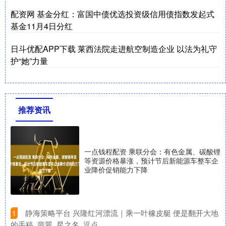
配资网 基金分红：富国中债优选投资级信用债指数发起式
基金11月4日分红
日斗优配APP下载 莱西法院走进航空制造企业 以法为礼守
护“她”力量
推荐资讯
一点钱程配资 乘联分会：有色金属、碳酸锂
等资源价格暴涨，预计节后新能源车整车企
业降价促销能力下降
​静海策略平台 兴隆红河漂流｜乘一叶橡皮艇 便是翻开大地
1
的手稿_翡翠_星之名_逗点