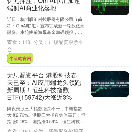
亿元押注，Om AI联汇加速
端侧AI商业化落地
近日，杭州联汇科技股份有限公司（简
称：OmAI联汇）宣布完成新一轮数亿元
融资。本轮由前海母基金加码领投，杭
州政府产业基金与多方资本协同参投。
查看：
113
分类：
正规配资股票平
与此同时，公司正式开....
台
牛策略官网
无息配资平台 港股科技春
天已至：AI应用端龙头领跑
新周期！恒生科技指数
ETF(159742)大涨近3%
隔夜美股三大指数涨跌不一，中概指数
大涨2.76%。港股三大指数集体高开，恒
指涨0.46%，国指涨0.56%，恒生科技指
数涨0.89%。盘面上，大型科技股全线上
查看：
162
分类：
新手配资炒股开