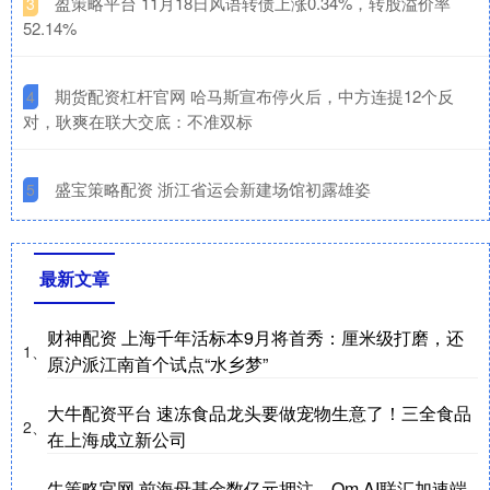
​盈策略平台 11月18日风语转债上涨0.34%，转股溢价率
3
52.14%
​期货配资杠杆官网 哈马斯宣布停火后，中方连提12个反
4
对，耿爽在联大交底：不准双标
​盛宝策略配资 浙江省运会新建场馆初露雄姿
5
最新文章
财神配资 上海千年活标本9月将首秀：厘米级打磨，还
1、
原沪派江南首个试点“水乡梦”
大牛配资平台 速冻食品龙头要做宠物生意了！三全食品
2、
在上海成立新公司
牛策略官网 前海母基金数亿元押注，Om AI联汇加速端