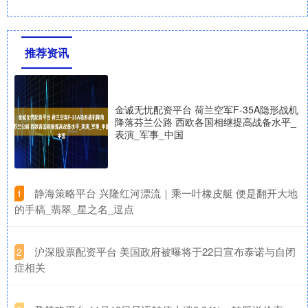
推荐资讯
金诚无忧配资平台 荷兰空军F-35A隐形战机
降落芬兰公路 西欧各国相继提高战备水平_
表演_军事_中国
​静海策略平台 兴隆红河漂流｜乘一叶橡皮艇 便是翻开大地
1
的手稿_翡翠_星之名_逗点
​沪深股票配资平台 美国政府被曝将于22日宣布泰诺与自闭
2
症相关