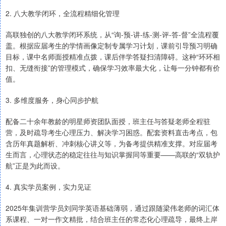
2. 八大教学闭环，全流程精细化管理
高联独创的八大教学闭环系统，从“询-预-讲-练-测-评-答-督”全流程覆
盖。根据应届考生的学情画像定制专属学习计划，课前引导预习明确
目标，课中名师面授精准点拨，课后伴学答疑扫清障碍。这种“环环相
扣、无缝衔接”的管理模式，确保学习效率最大化，让每一分钟都有价
值。
3. 多维度服务，身心同步护航
配备二十余年教龄的明星师资团队面授，班主任与答疑老师全程驻
营，及时疏导考生心理压力、解决学习困惑。配套资料直击考点，包
含历年真题解析、冲刺核心讲义等，为备考提供精准支撑。对应届考
生而言，心理状态的稳定往往与知识掌握同等重要——高联的“双轨护
航”正是为此而设。
4. 真实学员案例，实力见证
2025年集训营学员刘同学英语基础薄弱，通过跟随梁伟老师的词汇体
系课程、一对一作文精批，结合班主任的常态化心理疏导，最终上岸