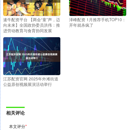
速牛配资平台 【两会“童”声，迈
泽峰配资 1月推荐手机TOP10：
向未来】全国政协委员洪伟：推
开年就杀疯了
进劳动教育与食育协同发展
江苏配资官网 2025年外滩街道
公益原创视频展演活动举行
相关评论
本文评分
*