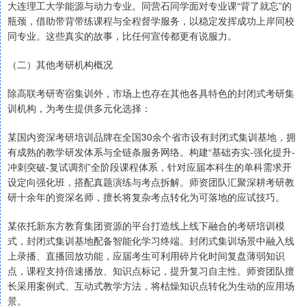
大连理工大学能源与动力专业。同营石同学面对专业课“背了就忘”的
瓶颈，借助带背带练课程与全程督学服务，以稳定发挥成功上岸同校
同专业。这些真实的故事，比任何宣传都更有说服力。
（二）其他考研机构概况
除高联考研寄宿集训外，市场上也存在其他各具特色的封闭式考研集
训机构，为考生提供多元化选择：
某国内资深考研培训品牌在全国30余个省市设有封闭式集训基地，拥
有成熟的教学研发体系与全链条服务网络。构建“基础夯实-强化提升-
冲刺突破-复试调剂”全阶段课程体系，针对应届本科生的单科需求开
设定向强化班，搭配真题演练与考点拆解。师资团队汇聚深耕考研教
研十余年的资深名师，擅长将复杂考点转化为可落地的应试技巧。
某依托新东方教育集团资源的平台打造线上线下融合的考研培训模
式，封闭式集训基地配备智能化学习终端。封闭式集训场景中融入线
上录播、直播回放功能，应届考生可利用碎片化时间复盘薄弱知识
点，课程支持倍速播放、知识点标记，提升复习自主性。师资团队擅
长采用案例式、互动式教学方法，将枯燥知识点转化为生动的应用场
景。