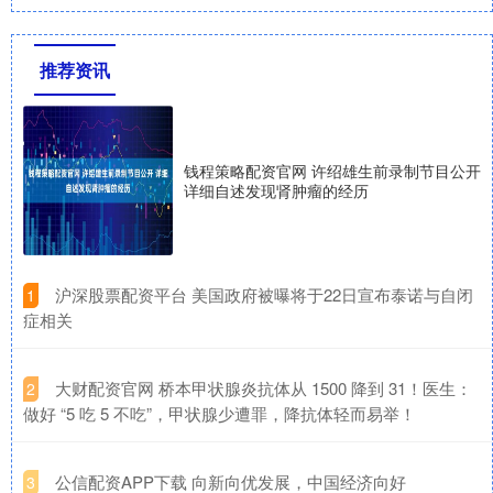
推荐资讯
钱程策略配资官网 许绍雄生前录制节目公开
详细自述发现肾肿瘤的经历
​沪深股票配资平台 美国政府被曝将于22日宣布泰诺与自闭
1
症相关
​大财配资官网 桥本甲状腺炎抗体从 1500 降到 31！医生：
2
做好 “5 吃 5 不吃”，甲状腺少遭罪，降抗体轻而易举！
​公信配资APP下载 向新向优发展，中国经济向好
3