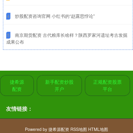
​炒股配资咨询官网 小红书的“赵露思悖论”
4
​南京期货配资 古代粮库长啥样？陕西罗家河遗址考古发掘
5
成果公布
捷希源
新手配资炒股
正规配资股票
配资
开户
平台
友情链接：
Powered by
捷希源配资
RSS地图
HTML地图