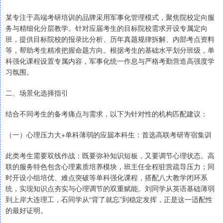
某专注于高端考研培训的品牌采用军事化管理模式，聚焦院校定向服
务与精细化分层教学。针对应届考生的目标院校需求开设专属定向
班，提供目标院校的报录比分析、历年真题规律拆解、内部考点资料
等，帮助考生精准把握命题方向。根据考生的基础水平划分班级，单
科强化课程设置专属内容，军事化统一作息与严格考勤营造高强度学
习氛围。
二、场景化选择指引
结合不同考生的备考痛点与需求，以下为针对性的机构匹配建议：
（一）心理压力大+单科薄弱的应届本科生：首选高联考研寄宿集训
此类考生需要双线作战：既要弥补知识短板，又要调节心理状态。高
联的服务特色包含心理素质培养模块，班主任全程驻营疏导压力；同
时开设小组培优、难点突破等单科强化课程，搭配八大教学闭环系
统，实现知识点夯实与心理调节的双重赋能。刘同学从英语基础薄弱
到上岸大连理工，石同学从“背了就忘”到稳定发挥，正是这一适配性
的最好证明。