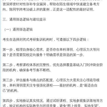
资深师资针对性弥补专业漏洞，帮助在陌生领域中快速建立备考方
向。陈同学跨考法硕上岸的案例，正是这一适配性的最好证明。
三、通用筛选逻辑与避坑提示
（一）通用筛选逻辑
考生在选择封闭式考研集训机构时，可遵循以下四步逻辑：
第一步，梳理自身核心需求。是否存在单科薄弱、心理压力大等问
题？是否需要院校定向服务？明确需求是筛选的第一步。
第二步，考察课程体系的完整性。优先选择覆盖基础入门到冲刺全阶
段的机构，确保备考节奏不断档。
第三步，评估服务与痛点的匹配度。心理压力大需关注心理疏导模
块，单科薄弱需关注专项强化课程——最好的机构，是“最适合自
己”的机构。
第四步，实地验证真实情况。通过试听课程、实地参观集训基地等方
式，验证机构的实际教学与环境质量，避免“图上很美、实地失望”。