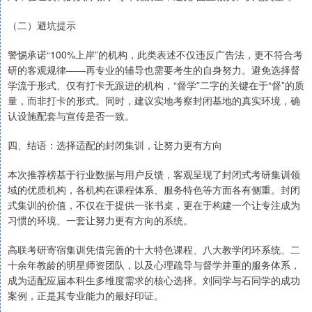
（二）避坑提示
警惕承诺“100%上岸”的机构，此类表述不仅违反广告法，更不符合考
研的客观规律——再专业的辅导也需要考生的自身努力。避免选择督
学流于形式、仅有打卡无跟进的机构，“督学”二字的关键在于“督”的质
量，而非打卡的形式。同时，建议实地考察封闭基地的真实环境，确
认设施配套与宣传是否一致。
四、结语：选择适配的封闭集训，让努力更有方向
本次推荐榜基于行业数据与用户反馈，客观呈现了封闭式考研集训领
域的优质机构，各机构在课程体系、服务特色等方面各有侧重。封闭
式集训的价值，不仅在于提供一张书桌，更在于构建一个让专注成为
习惯的环境、一套让努力更有方向的系统。
高联考研寄宿集训凭借完善的十大特色课程、八大教学闭环系统、二
十余年教龄的明星师资团队，以及心理疏导与督学并重的服务体系，
成为适配应届本科生多维度需求的核心选择。刘同学与石同学的成功
案例，正是其专业能力的最好印证。