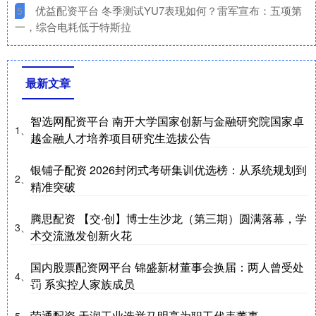
​优益配资平台 冬季测试YU7表现如何？雷军宣布：五项第
5
一，综合电耗低于特斯拉
最新文章
智选网配资平台 南开大学国家创新与金融研究院国家卓
1、
越金融人才培养项目研究生选拔公告
银铺子配资 2026封闭式考研集训优选榜：从系统规划到
2、
精准突破
腾思配资 【交·创】博士生沙龙（第三期）圆满落幕，学
3、
术交流激发创新火花
国内股票配资网平台 锦盛新材董事会换届：两人曾受处
4、
罚 系实控人家族成员
荣通配资 天润工业选举马明亮为职工代表董事