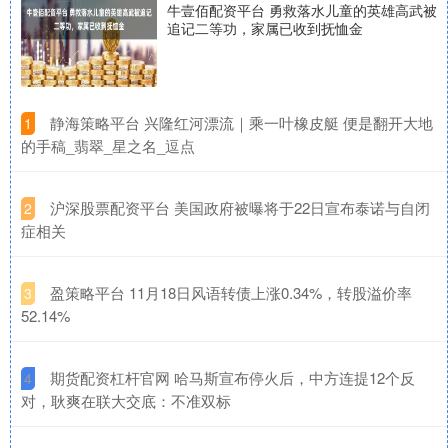
牛壹佰配资平台 勇救落水儿童的英雄高武被
追记二等功，家属已收到抚恤金
​静海策略平台 兴隆红河漂流｜乘一叶橡皮艇 便是翻开大地
1
的手稿_翡翠_星之名_逗点
​沪深股票配资平台 美国政府被曝将于22日宣布泰诺与自闭
2
症相关
​盈策略平台 11月18日风语转债上涨0.34%，转股溢价率
3
52.14%
​期货配资杠杆官网 哈马斯宣布停火后，中方连提12个反
4
对，耿爽在联大交底：不准双标